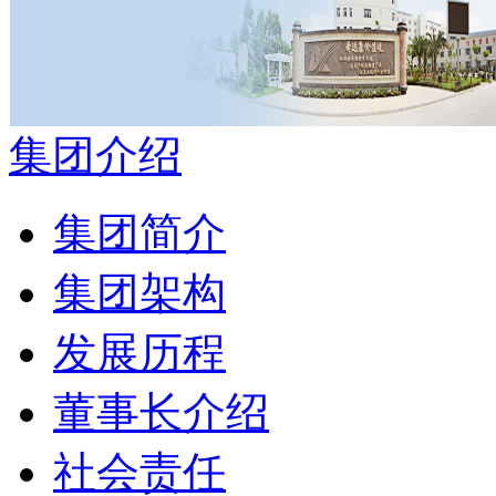
集团介绍
集团简介
集团架构
发展历程
董事长介绍
社会责任