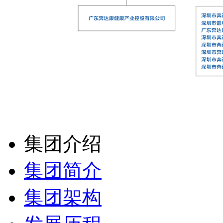
集团介绍
集团简介
集团架构