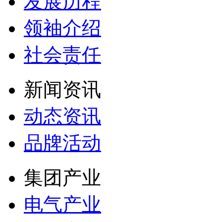
发展历程
领袖介绍
社会责任
新闻资讯
动态资讯
品牌活动
集团产业
电气产业