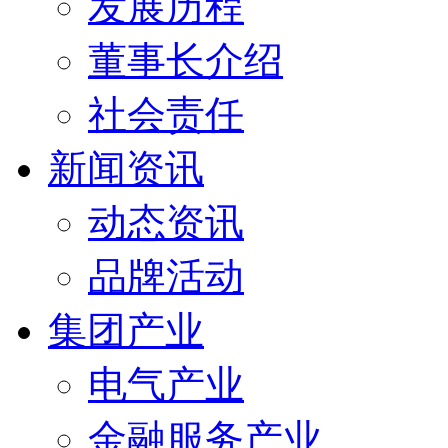
发展历程
董事长介绍
社会责任
新闻资讯
动态资讯
品牌活动
集团产业
电气产业
金融服务产业