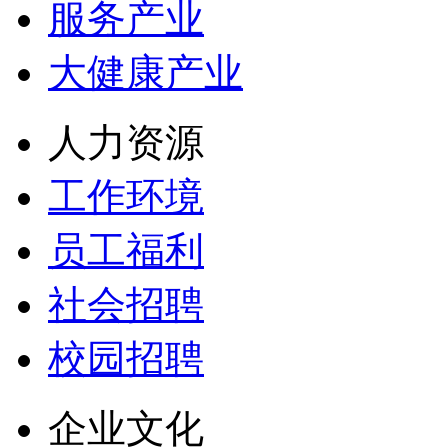
服务产业
大健康产业
人力资源
工作环境
员工福利
社会招聘
校园招聘
企业文化