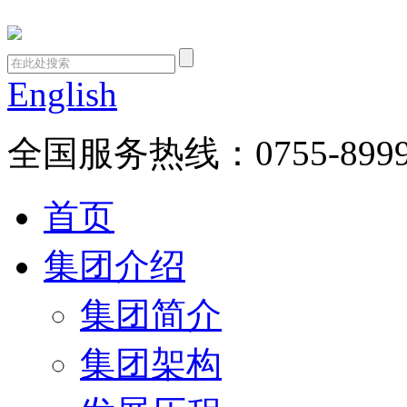
English
全国服务热线：
0755-899
首页
集团介绍
集团简介
集团架构