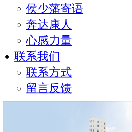
侯少藩寄语
奔达康人
心感力量
联系我们
联系方式
留言反馈