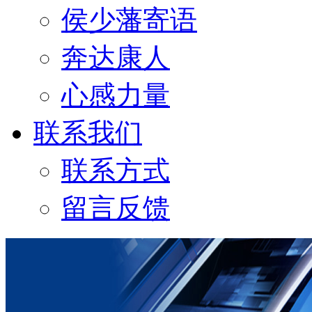
侯少藩寄语
奔达康人
心感力量
联系我们
联系方式
留言反馈