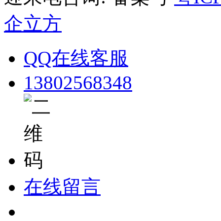
企立方
QQ在线客服
13802568348
在线留言