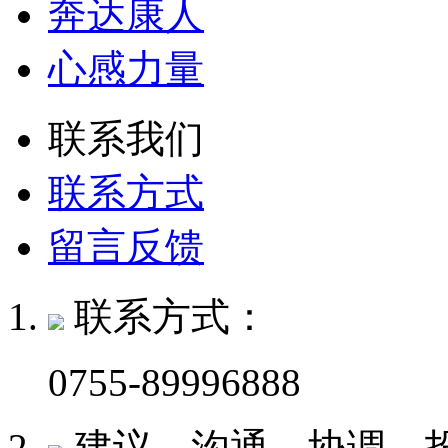
奔达康人
心感力量
联系我们
联系方式
留言反馈
联系方式：
0755-89996888
建议、沟通、协调、