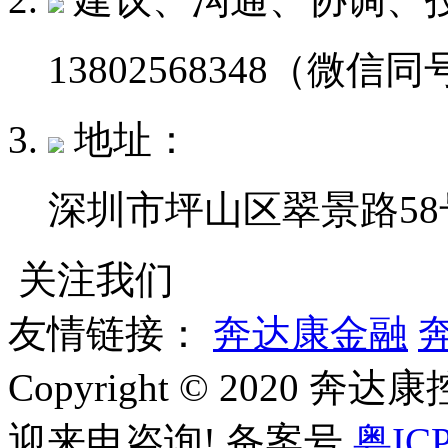
13802568348（微信
地址：
深圳市坪山区翠景路58
关注我们
友情链接：
奔达康金融
Copyright © 2020
迎来电咨询!
备案号
粤IC