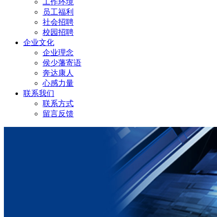
工作环境
员工福利
社会招聘
校园招聘
企业文化
企业理念
侯少藩寄语
奔达康人
心感力量
联系我们
联系方式
留言反馈