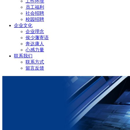
工作环境
员工福利
社会招聘
校园招聘
企业文化
企业理念
侯少藩寄语
奔达康人
心感力量
联系我们
联系方式
留言反馈