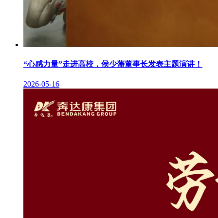
“心感力量”走进高校，侯少藩董事长发表主题演讲！
2026-05-16