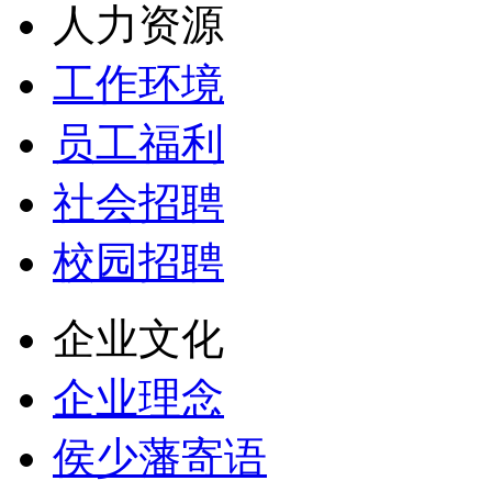
人力资源
工作环境
员工福利
社会招聘
校园招聘
企业文化
企业理念
侯少藩寄语