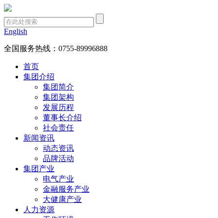
English
全国服务热线：
0755-89996888
首页
集团介绍
集团简介
集团架构
发展历程
董事长介绍
社会责任
新闻资讯
动态资讯
品牌活动
集团产业
电气产业
金融服务产业
大健康产业
人力资源