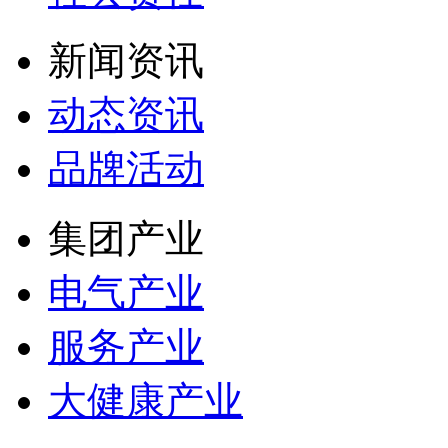
新闻资讯
动态资讯
品牌活动
集团产业
电气产业
服务产业
大健康产业