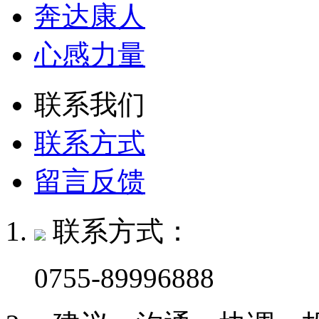
奔达康人
心感力量
联系我们
联系方式
留言反馈
联系方式：
0755-89996888